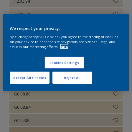
F2.03.84
E0.03.88
F2.06.84
We respect your privacy.
By clicking “Accept All Cookies”, you agree to the storing of cookies
E8.10.80
on your device to enhance site navigation, analyze site usage, and
assist in our marketing efforts.
Info
E8.10.75
Cookies Settings
E0.11.67
Accept All Cookies
Reject All
F6.09.86
G0.08.88
G0.08.84
G4.07.80