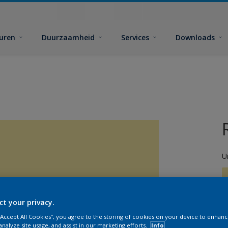
euren
Duurzaamheid
Services
Downloads
U
ct your privacy.
 “Accept All Cookies”, you agree to the storing of cookies on your device to enhanc
G
analyze site usage, and assist in our marketing efforts.
Info