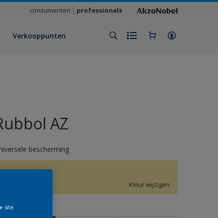
consumenten
professionals
Verkooppunten
Rubbol AZ
niversele bescherming
G5.24.85
Kleur wijzigen
e site
rootte