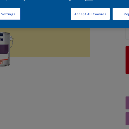
 Settings
Accept All Cookies
Rej
A