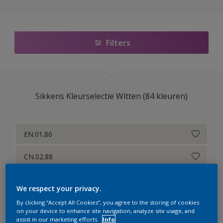
Sikkens Modern Klassieke Kleuren
Sikkens 5051
Filters
Sikkens ACC naar RAL
Sikkens Kleurselectie Kleuren
Sikkens Kleurselectie Witten (84 kleuren)
Sikkens Kleurselectie Grijzen
Sikkens Kleurselectie Witten
EN.01.86
Sikkens Gezondheidszorg
CN.02.88
Sikkens Van Gogh Collectie kleuren
CN.01.90
Sikkens Colour Futures 2022
We respect your privacy.
EN.02.90
Sikkens Colour Futures 2021
By clicking “Accept All Cookies”, you agree to the storing of cookies
on your device to enhance site navigation, analyze site usage, and
assist in our marketing efforts.
Info