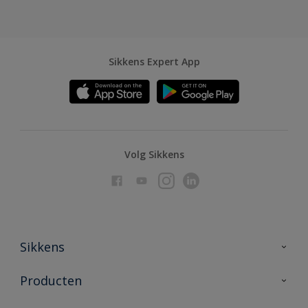
Sikkens Expert App
Volg Sikkens
Sikkens
Over Sikkens
Producten
AkzoNobel
Producten voor binnen