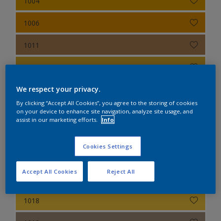
1004
Colour Futures 2020
Sikkens Colour Futures 2019
1006
Sikkens Colour Futures 2018
1011
1012
We respect your privacy.
1013
By clicking “Accept All Cookies”, you agree to the storing of cookies
1014
on your device to enhance site navigation, analyze site usage, and
assist in our marketing efforts.
Info
1015
Cookies Settings
1016
Accept All Cookies
Reject All
1017
1018