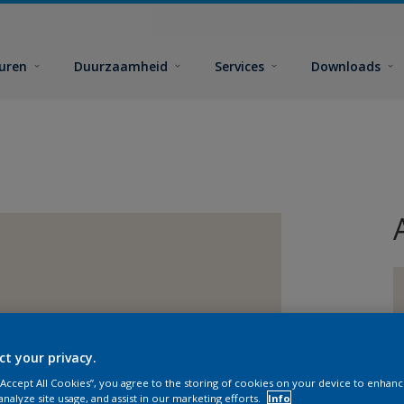
euren
Duurzaamheid
Services
Downloads
ct your privacy.
G
 “Accept All Cookies”, you agree to the storing of cookies on your device to enhanc
analyze site usage, and assist in our marketing efforts.
Info