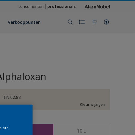
consumenten
professionals
Verkooppunten
Alphaloxan
FN.02.88
Kleur wijzigen
rootte
e site
2,5 L
10 L