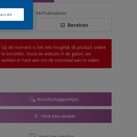
antal
Verfcalculator
ect All
Bereken
Op dit moment is het niet mogelijk dit product online
te bestellen. Houd de website in de gaten, we
werken er hard aan om de voorraad aan te vullen.
Boodschappenlijst
Vind een winkel
Voeg toe aan klus