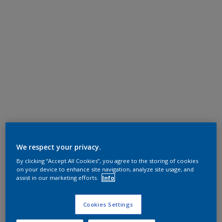
We respect your privacy.
By clicking “Accept All Cookies”, you agree to the storing of cookies
on your device to enhance site navigation, analyze site usage, and
assist in our marketing efforts.
Info
Cookies Settings