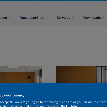
euren
Duurzaamheid
Services
Downloads
ct your privacy.
 “Accept All Cookies”, you agree to the storing of cookies on your device to enhanc
analyze site usage, and assist in our marketing efforts.
Info