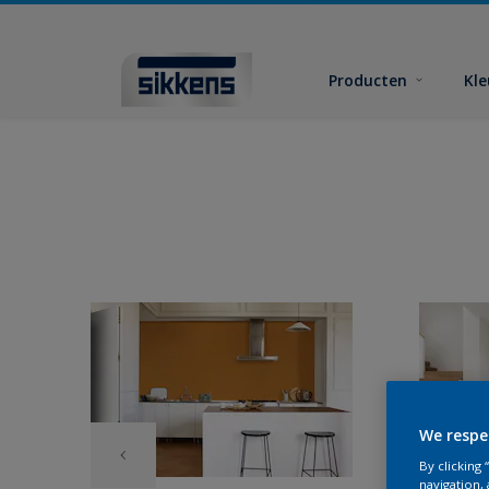
Producten
Kl
We respe
By clicking
navigation, 