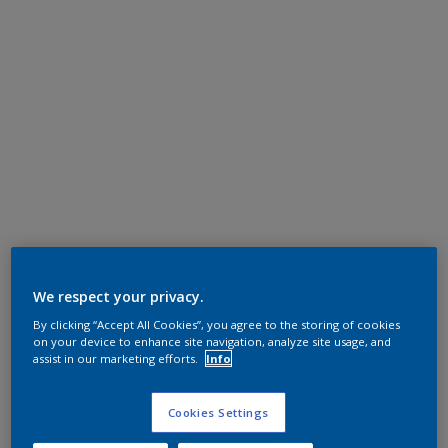
We respect your privacy.
By clicking “Accept All Cookies”, you agree to the storing of cookies
on your device to enhance site navigation, analyze site usage, and
assist in our marketing efforts.
Info
Cookies Settings