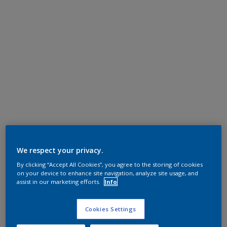
We respect your privacy.
By clicking “Accept All Cookies”, you agree to the storing of cookies
on your device to enhance site navigation, analyze site usage, and
assist in our marketing efforts.
Info
Cookies Settings