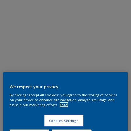
We respect your privacy.
By clicking “Accept All Cookies”, you agree to the storing of cookies
on your device to enhance site navigation, analyze site usage, and
assist in our marketing efforts.
Info
Cookies Settings