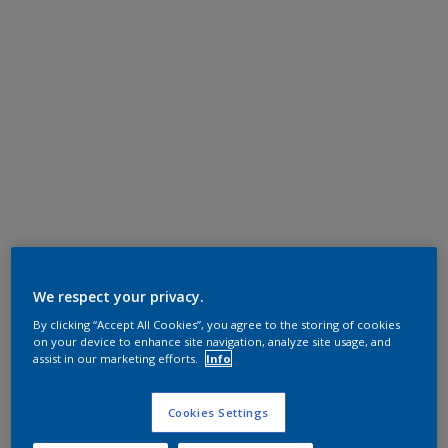
We respect your privacy.
By clicking “Accept All Cookies”, you agree to the storing of cookies
on your device to enhance site navigation, analyze site usage, and
assist in our marketing efforts.
Info
Cookies Settings