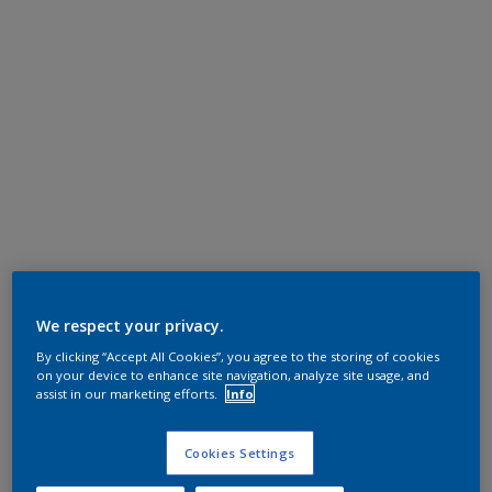
We respect your privacy.
By clicking “Accept All Cookies”, you agree to the storing of cookies
on your device to enhance site navigation, analyze site usage, and
assist in our marketing efforts.
Info
Cookies Settings