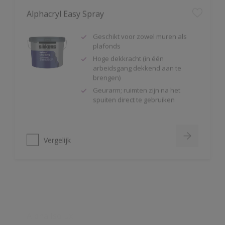
Geschikt voor zowel muren als
plafonds
Hoge dekkracht (in één
arbeidsgang dekkend aan te
brengen)
Geurarm; ruimten zijn na het
spuiten direct te gebruiken
Vergelijk
Alpha Isolux
Zeer goed isolerende matte
muurverf
Isoleert nicotine(vlekken),
waterkringen, koffievlekken,