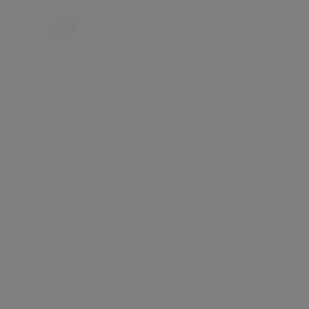
houtvezelplaten, viltstift en
andere vervuilingen
Gemakkelijk te verwerken
Vergelijk
Alphaxylan SF
Kalkmat uiterlijk
Spanningsarm
Zeer hoge
waterdampdoorlatendheid
Vergelijk