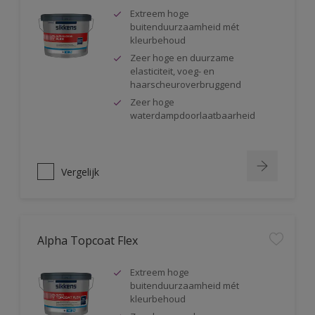
Extreem hoge
buitenduurzaamheid mét
kleurbehoud
Zeer hoge en duurzame
elasticiteit, voeg- en
haarscheuroverbruggend
Zeer hoge
waterdampdoorlaatbaarheid
Vergelijk
Alpha Topcoat Flex
Extreem hoge
buitenduurzaamheid mét
kleurbehoud