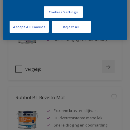
Rubbol BL Rezisto Satin
Cookies Settings
Extreem kras- en slijtvast
Accept All Cookies
Reject All
Huidvetresistente zijdeglanslak
Snelle droging en doorharding
Vergelijk
Rubbol BL Rezisto Mat
Extreem kras- en slijtvast
Huidvetresistente matte lak
Snelle droging en doorharding