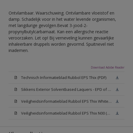
Ontvlambaar. Waarschuwing. Ontvlambare vloeistof en
damp. Schadelijk voor in het water levende organismen,
met langdurige gevolgen.Bevat 3-jood-2-
propynylbutylcarbamaat. Kan een allergische reactie
veroorzaken. Let op! Bij verneveling kunnen gevaarlijke
inhaleerbare druppels worden gevormd. Spuitnevel niet
inademen.
Download Adobe Reader
Technisch Informatieblad Rubbol EPS Thix (PDF)
Sikkens Exterior Solventbased Laquers - EPD of Milieuproductverklaring
Veiligheidsinformatieblad Rubbol EPS Thix White W05 (MSDS)
Veiligheidsinformatieblad Rubbol EPS Thix N00 (MSDS)