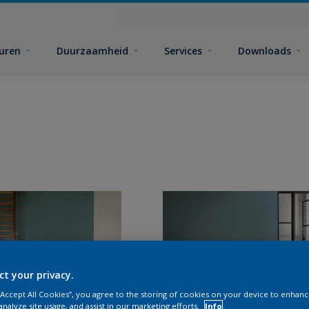
euren
Duurzaamheid
Services
Downloads
ct your privacy.
 “Accept All Cookies”, you agree to the storing of cookies on your device to enhanc
analyze site usage, and assist in our marketing efforts.
Info