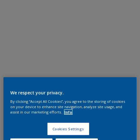
We respect your privacy.
By clicking “Accept All Cookies”, you agree to the storing of cookies
on your device to enhance site navigation, analyze site usage, and
assist in our marketing efforts.
Info
Cookies Settings