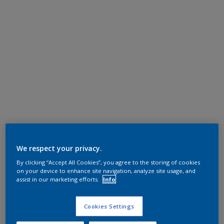
We respect your privacy.
By clicking “Accept All Cookies”, you agree to the storing of cookies
on your device to enhance site navigation, analyze site usage, and
assist in our marketing efforts.
Info
Cookies Settings