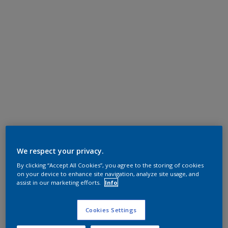
We respect your privacy.
By clicking “Accept All Cookies”, you agree to the storing of cookies
on your device to enhance site navigation, analyze site usage, and
assist in our marketing efforts.
Info
Cookies Settings