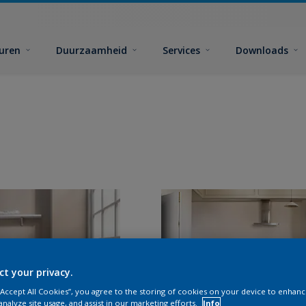
euren
Duurzaamheid
Services
Downloads
ct your privacy.
 “Accept All Cookies”, you agree to the storing of cookies on your device to enhanc
analyze site usage, and assist in our marketing efforts.
Info