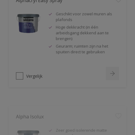
Geschikt voor zowel muren als
plafonds
Hoge dekkracht (in één
arbeidsgang dekkend aan te
brengen)
Geurarm; ruimten zijn na het
spuiten direct te gebruiken
Vergelijk
Alpha Isolux
Zeer goed isolerende matte
muurverf
Isoleert nicotine(vlekken),
waterkringen, koffievlekken,