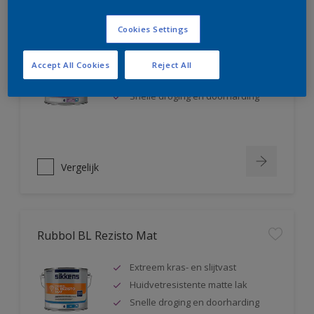
Rubbol BL Rezisto Satin
Cookies Settings
Extreem kras- en slijtvast
Accept All Cookies
Reject All
Huidvetresistente zijdeglanslak
Snelle droging en doorharding
Vergelijk
Rubbol BL Rezisto Mat
Extreem kras- en slijtvast
Huidvetresistente matte lak
Snelle droging en doorharding