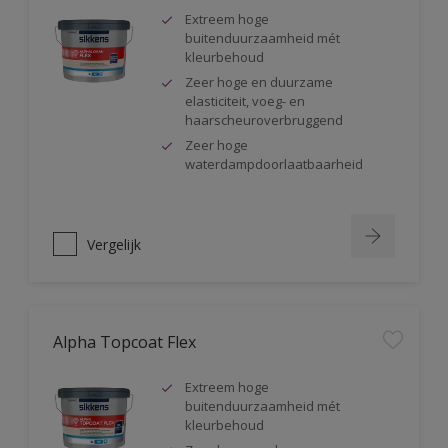
Extreem hoge
buitenduurzaamheid mét
kleurbehoud
Zeer hoge en duurzame
elasticiteit, voeg- en
haarscheuroverbruggend
Zeer hoge
waterdampdoorlaatbaarheid
Vergelijk
Alpha Topcoat Flex
Extreem hoge
buitenduurzaamheid mét
kleurbehoud