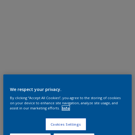
We respect your privacy.
By clicking “Accept All Cookies”, you agree to the storing of cookies
on your device to enhance site navigation, analyze site usage, and
assist in our marketing efforts.
Info
Cookies Settings