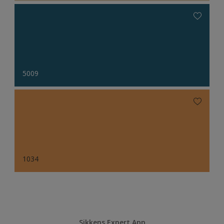
5009
1034
Sikkens Expert App