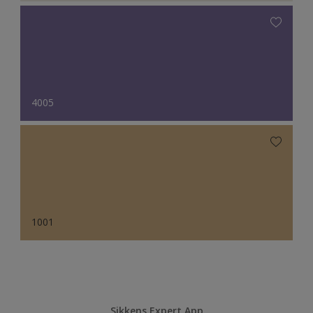
4005
1001
Sikkens Expert App