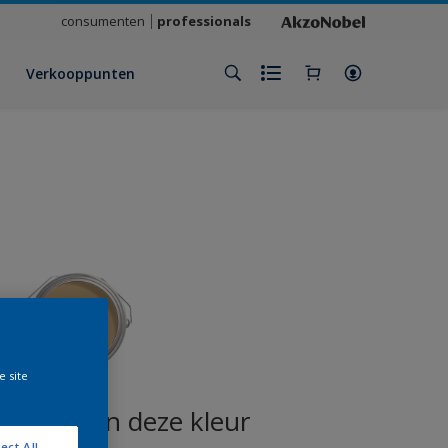
consumenten
professionals
Verkooppunten
e site
oducten in deze kleur
ect All