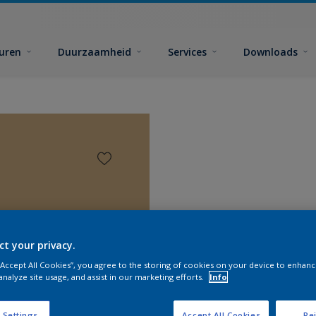
euren
Duurzaamheid
Services
Downloads
ct your privacy.
 “Accept All Cookies”, you agree to the storing of cookies on your device to enhanc
analyze site usage, and assist in our marketing efforts.
Info
Zoek pr
 Settings
Accept All Cookies
Rej