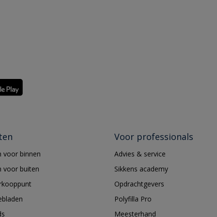
ten
Voor professionals
 voor binnen
Advies & service
 voor buiten
Sikkens academy
erkooppunt
Opdrachtgevers
ebladen
Polyfilla Pro
ds
Meesterhand