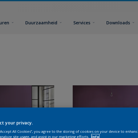
euren
Duurzaamheid
Services
Downloads
ct your privacy.
 “Accept All Cookies”, you agree to the storing of cookies on your device to enhanc
analyze site usage, and assist in our marketing efforts.
Info