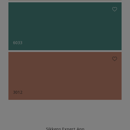
6033
3012
Sikkens Expert App