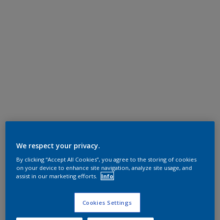
We respect your privacy.
By clicking “Accept All Cookies”, you agree to the storing of cookies
on your device to enhance site navigation, analyze site usage, and
assist in our marketing efforts.
Info
Cookies Settings