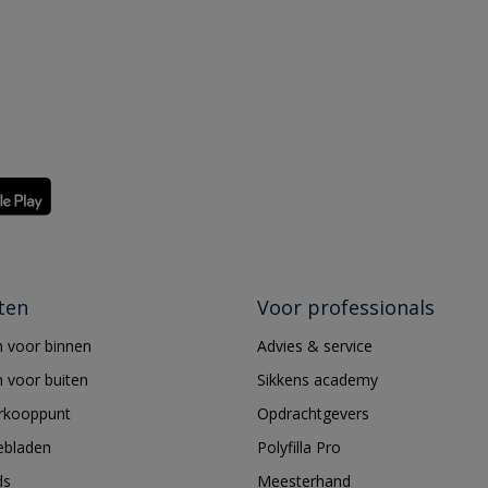
ten
Voor professionals
 voor binnen
Advies & service
 voor buiten
Sikkens academy
erkooppunt
Opdrachtgevers
ebladen
Polyfilla Pro
ds
Meesterhand