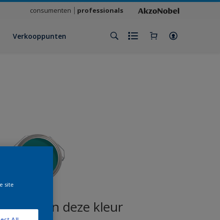
consumenten
professionals
Verkooppunten
e site
oducten in deze kleur
ect All