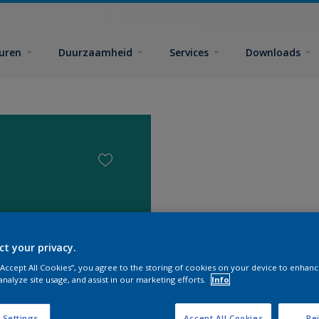
euren
Duurzaamheid
Services
Downloads
ct your privacy.
 “Accept All Cookies”, you agree to the storing of cookies on your device to enhanc
analyze site usage, and assist in our marketing efforts.
Info
Zoek pr
 Settings
Accept All Cookies
Rej