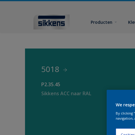
Producten
Kl
5018
P2.35.45
Sikkens ACC naar RAL
We respe
By clicking
navigation, 
Cookies