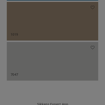
1019
7047
Sikkens Expert App