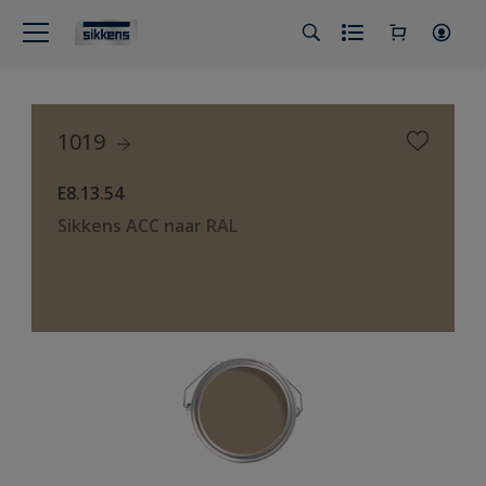
1019
E8.13.54
Sikkens ACC naar RAL