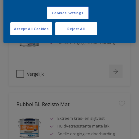
Rubbol BL Rezisto Satin
Cookies Settings
Extreem kras- en slijtvast
Accept All Cookies
Reject All
Huidvetresistente zijdeglanslak
Snelle droging en doorharding
Vergelijk
Rubbol BL Rezisto Mat
Extreem kras- en slijtvast
Huidvetresistente matte lak
Snelle droging en doorharding