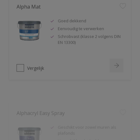
Alpha Mat
Goed dekkend
Eenvoudig te verwerken
Schrobvast (klasse 2 volgens DIN
EN 13300)
Vergelijk
Alphacryl Easy Spray
Geschikt voor zowel muren als
plafonds
Hoge dekkracht (in één
arbeidsgang dekkend aan te
brengen)