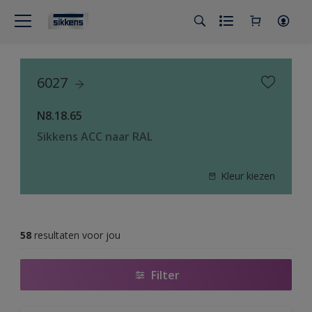
6027
N8.18.65
Sikkens ACC naar RAL
Kleur kiezen
58
resultaten voor jou
Filter