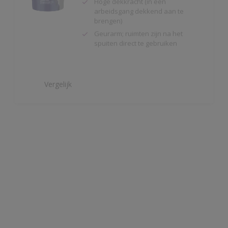
Geurarm; ruimten zijn na het
spuiten direct te gebruiken
Vergelijk
Alpha Isolux
Zeer goed isolerende matte
muurverf
Isoleert nicotine(vlekken),
waterkringen, koffievlekken,
houtvezelplaten, viltstift en
andere vervuilingen
Gemakkelijk te verwerken