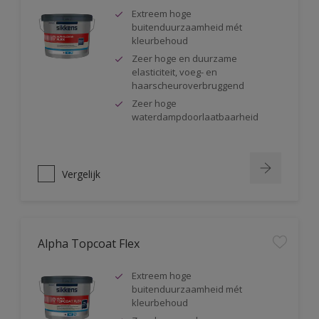
Extreem hoge
buitenduurzaamheid mét
kleurbehoud
Zeer hoge en duurzame
elasticiteit, voeg- en
haarscheuroverbruggend
Zeer hoge
waterdampdoorlaatbaarheid
Vergelijk
Alpha Topcoat Flex
Extreem hoge
buitenduurzaamheid mét
kleurbehoud