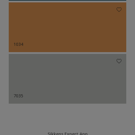
1034
7035
Sikkens Expert App