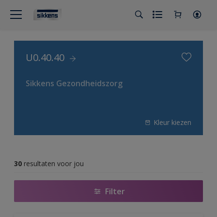
U0.40.40
Sikkens Gezondheidszorg
Kleur kiezen
30
resultaten voor jou
Filter