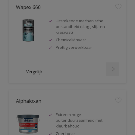
Wapex 660
Uitstekende mechanische
bestandheid (slag-, slijt- en
krasvast)
Chemicaliënvast
Prettig verwerkbaar
Vergelijk
Alphaloxan
Extreem hoge
buitenduurzaamheid mét
kleurbehoud
Zeer hoge