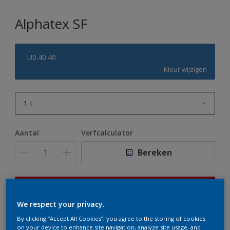
Alphatex SF
U0.40.40
Kleur wijzigen
1 L
1 L
Aantal
Verfcalculator
2,5 L
Bereken
5 L
10 L
Op dit moment is het niet mogelijk dit product online
te bestellen. Houd de website in de gaten, we werken
We respect your privacy.
er hard aan om de voorraad aan te vullen.
By clicking “Accept All Cookies”, you agree to the storing of cookies
on your device to enhance site navigation, analyze site usage, and