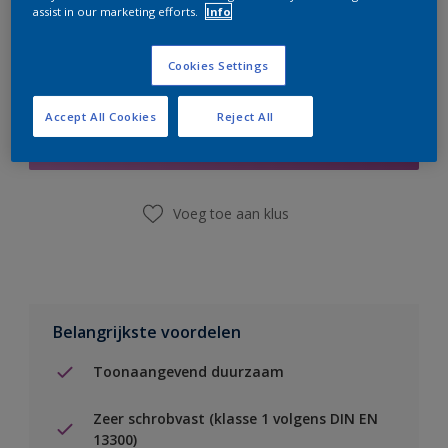
assist in our marketing efforts.
Info
Cookies Settings
Boodschappenlijst
Accept All Cookies
Reject All
Vind een winkel
Voeg toe aan klus
Belangrijkste voordelen
Toonaangevend duurzaam
Zeer schrobvast (klasse 1 volgens DIN EN
13300)