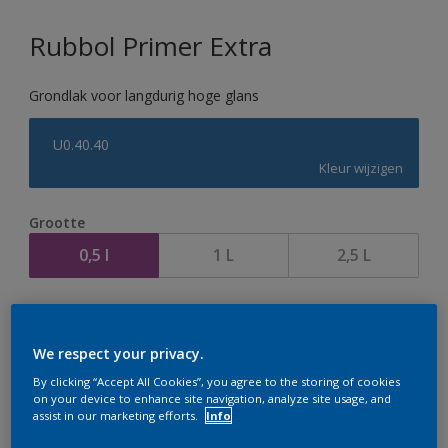
Rubbol Primer Extra
Grondlak voor langdurig hoge glans
U0.40.40
Kleur wijzigen
Grootte
0,5 l
1 L
2,5 L
Aantal
We respect your privacy.
By clicking “Accept All Cookies”, you agree to the storing of cookies
on your device to enhance site navigation, analyze site usage, and
assist in our marketing efforts.
Info
Op dit moment is het niet mogelijk dit product online
te bestellen. Houd de website in de gaten, we werken