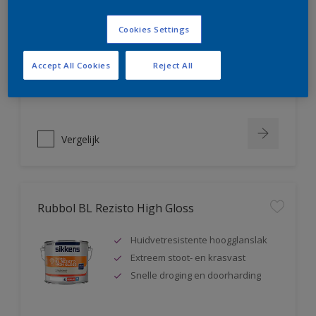
Rubbol BL Rezisto Mat
Cookies Settings
Extreem kras- en slijtvast
Huidvetresistente matte lak
Accept All Cookies
Reject All
Snelle droging en doorharding
Vergelijk
Rubbol BL Rezisto High Gloss
Huidvetresistente hoogglanslak
Extreem stoot- en krasvast
Snelle droging en doorharding