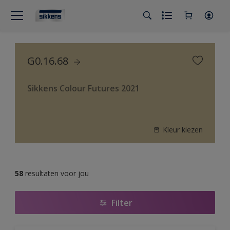
G0.16.68
Sikkens Colour Futures 2021
Kleur kiezen
58
resultaten voor jou
Filter