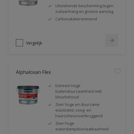
Uitstekende bescherming tegen
vuilaanhang en groene aanslag
Carbonatatieremmend
Vergelijk
Alphaloxan Flex
Extreem hoge
buitenduurzaamheid mét
kleurbehoud
Zeer hoge en duurzame
elasticiteit, voeg- en
haarscheuroverbruggend
Zeer hoge
waterdampdoorlaatbaarheid