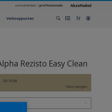
consumenten
professionals
Verkooppunten
Alpha Rezisto Easy Clean
G0.16.68
Kleur wijzigen
1 L