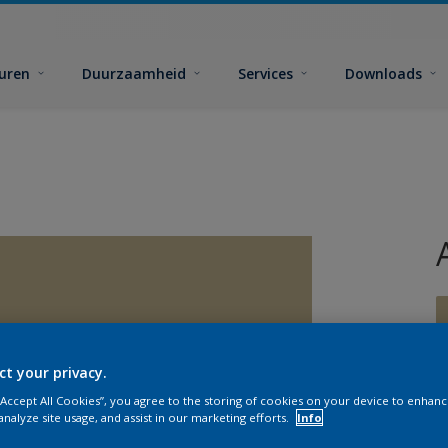
euren
Duurzaamheid
Services
Downloads
ct your privacy.
G
 “Accept All Cookies”, you agree to the storing of cookies on your device to enhanc
analyze site usage, and assist in our marketing efforts.
Info