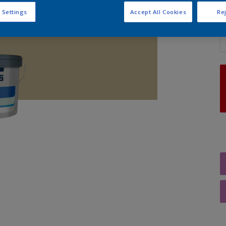
 Settings
Accept All Cookies
Rej
A