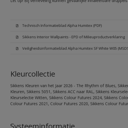
Let op! Bij verneveling kunnen gevaarlijke inhaleerbare druppe
Technisch Informatieblad Alpha Humitex (PDF)
Sikkens Interior Wallpaints - EPD of Milieuproductverklaring
Veiligheidsinformatieblad Alpha Humitex SF White W05 (MSD
Kleurcollectie
Sikkens Kleuren van het Jaar 2026 - The Rhythm of Blues, Sikk
Kleuren, Sikkens 5051, Sikkens ACC naar RAL, Sikkens Kleurselect
Kleurselectie Witten, Sikkens Colour Futures 2024, Sikkens Col
Colour Futures 2021, Colour Futures 2020, Sikkens Colour Futu
Systeeminformatie