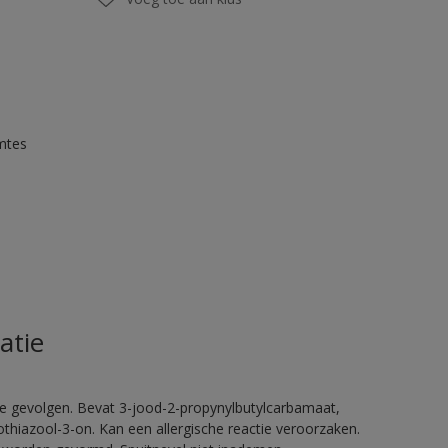
mtes
atie
ge gevolgen. Bevat 3-jood-2-propynylbutylcarbamaat,
thiazool-3-on. Kan een allergische reactie veroorzaken.