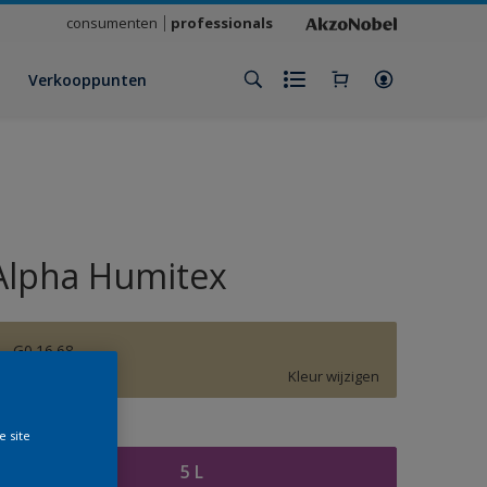
consumenten
professionals
Verkooppunten
Alpha Humitex
G0.16.68
Kleur wijzigen
rootte
e site
5 L