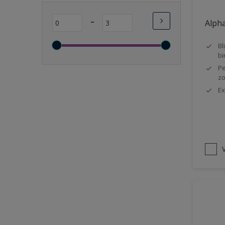
Lange open tijd
-
Alpha
Wasbaar
Sneldrogend
Bl
bi
Geschikt voor vochtige
Pe
ruimten
zo
Transparant
Ex
Bacteriebestendig
Beter reinigbaar
Damp-open
V
Winterkwaliteit
Isolerend
Langdurig hoge glans
Metallic
nageisoleerde gevels