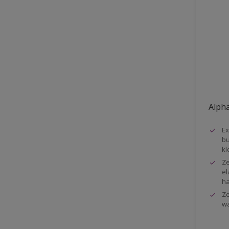
Vloer
Voorbehandeling
Gemakkelijk verwerkbaar
Elastisch
Huidvetbestendig
1 pot systeem
Alpha
Impregneren
Ex
bu
kl
Ze
el
ha
Ze
wa