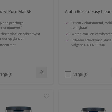
cryl Pure Mat SF
Alpha Rezisto Easy Clean
ijvend prachtige
Ultiem vlekafstotend, makk
nnenmuurverf
reinigbaar
rfecte vloei en schrobvast
Water-, vuil- en vetafstote
nder opglanzen
Extreem schrobvast (klass
treem mat
volgens DIN EN 13300)
ergelijk
Vergelijk