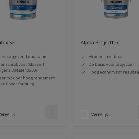
tex SF
Alpha Projecttex
oonaangevend duurzaam
Alround inzetbaar
er schrobvast (klasse 1
De basis voor projecten
lgens DIN EN 13300)
Hoog economisch resultaa
er m2 door hoog rendement
ax Cover formula)
ergelijk
Vergelijk