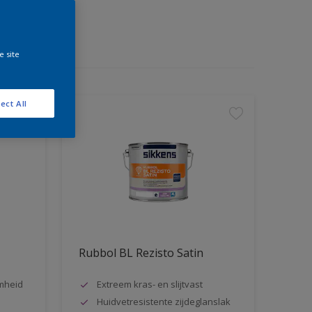
e site
ect All
Rubbol BL Rezisto Satin
mheid
Extreem kras- en slijtvast
n
Huidvetresistente zijdeglanslak