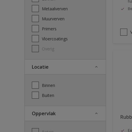
ha
Metaalverven
Be
Muurverven
Primers
V
Vloercoatings
Overig
Locatie
Binnen
Buiten
Oppervlak
Rubb
Ex
Beton