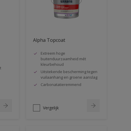
Alpha Topcoat
Extreem hoge
buitenduurzaamheid mét
kleurbehoud
t
Uitstekende bescherming tegen
vuilaanhang en groene aanslag
Carbonatatieremmend
Vergelijk