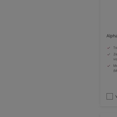
Oplosmiddelvrij
Onderzijde galerijen
Huidvet resistent
Schrobklasse 2
Alpha
PU gemodificeerd
T
Hoog rendement
Ze
vo
Speciale spuitkwaliteit
Me
Chemicalienbestendigheid
(M
Structuur
4SO
V
Carbonatatieremmend
Extreem buitenduurzaam
Schrobklasse 1