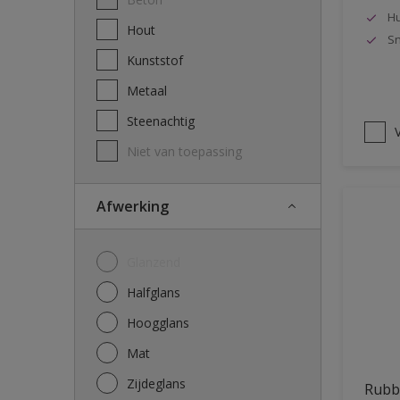
Hu
Hout
Sn
Kunststof
Metaal
Steenachtig
V
Niet van toepassing
Afwerking
Glanzend
Halfglans
Hoogglans
Mat
Zijdeglans
Rubbo