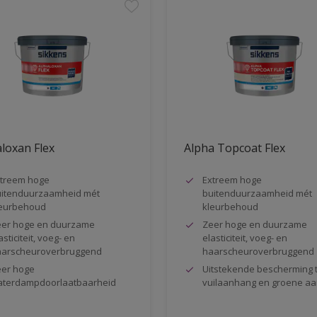
loxan Flex
Alpha Topcoat Flex
treem hoge
Extreem hoge
itenduurzaamheid mét
buitenduurzaamheid mét
eurbehoud
kleurbehoud
er hoge en duurzame
Zeer hoge en duurzame
asticiteit, voeg- en
elasticiteit, voeg- en
arscheuroverbruggend
haarscheuroverbruggend
er hoge
Uitstekende bescherming 
terdampdoorlaatbaarheid
vuilaanhang en groene aa