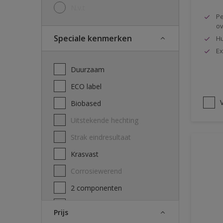
N.v.t
Pe
ov
Speciale kenmerken
Hu
Ex
Duurzaam
ECO label
V
Biobased
Uitstekende hechting
Strak eindresultaat
Krasvast
Corrosiewerend
2 componenten
Decontamineerbaarheid
Prijs
attest