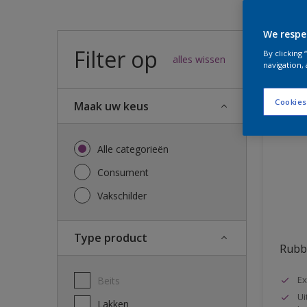
We respe
Filter op
46
result
By clicking
alles wissen
navigation, 
Cookies
Maak uw keus
Alle categorieën
Consument
Vakschilder
Type product
Rubb
Ex
Beits
Ui
Lakken