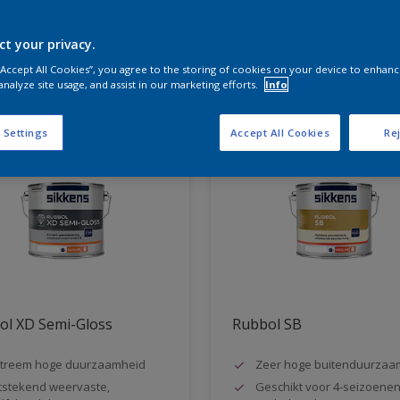
ct your privacy.
aten voor jou
 “Accept All Cookies”, you agree to the storing of cookies on your device to enhanc
analyze site usage, and assist in our marketing efforts.
Info
 Settings
Accept All Cookies
Rej
ol XD Semi-Gloss
Rubbol SB
treem hoge duurzaamheid
Zeer hoge buitenduurzaa
tstekend weervaste,
Geschikt voor 4-seizoene