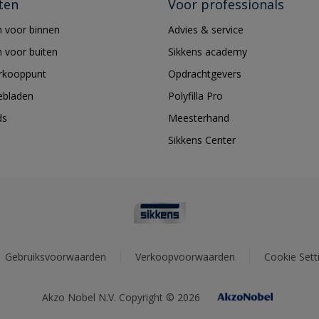
ten
Voor professionals
 voor binnen
Advies & service
 voor buiten
Sikkens academy
erkooppunt
Opdrachtgevers
ebladen
Polyfilla Pro
ds
Meesterhand
Sikkens Center
Gebruiksvoorwaarden
Verkoopvoorwaarden
Cookie Sett
Akzo Nobel N.V. Copyright © 2026