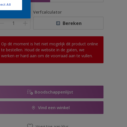
ect All
antal
Verfcalculator
Bereken
Op dit moment is het niet mogelijk dit product online
te bestellen. Houd de website in de gaten, we
werken er hard aan om de voorraad aan te vullen.
Boodschappenlijst
Vind een winkel
Voeg toe aan klus