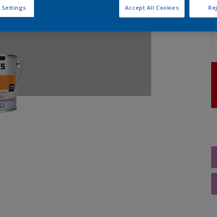
 Settings
Accept All Cookies
Rej
A