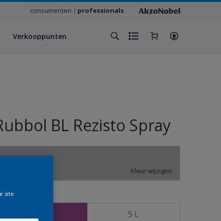
consumenten
professionals
Verkooppunten
Rubbol BL Rezisto Spray
ON.01.70
Kleur wijzigen
e site
rootte
2,5 L
5 L