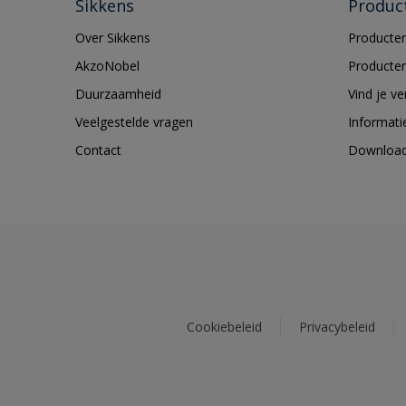
Sikkens
Produc
Over Sikkens
Producten
AkzoNobel
Producten
Duurzaamheid
Vind je v
Veelgestelde vragen
Informati
Contact
Downloa
Cookiebeleid
Privacybeleid