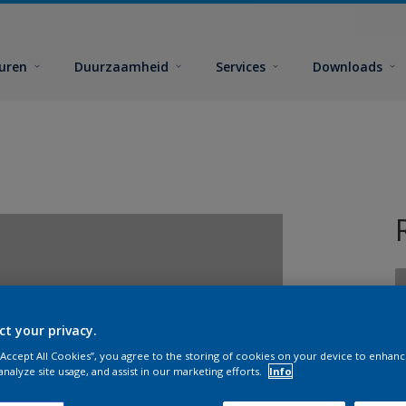
euren
Duurzaamheid
Services
Downloads
ct your privacy.
 “Accept All Cookies”, you agree to the storing of cookies on your device to enhanc
G
analyze site usage, and assist in our marketing efforts.
Info