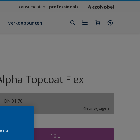
consumenten
professionals
Verkooppunten
Alpha Topcoat Flex
ON.01.70
Kleur wijzigen
rootte
e site
10 L