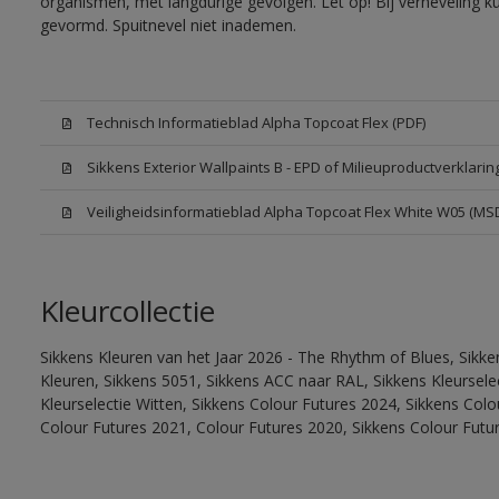
organismen, met langdurige gevolgen. Let op! Bij verneveling k
gevormd. Spuitnevel niet inademen.
Technisch Informatieblad Alpha Topcoat Flex (PDF)
Sikkens Exterior Wallpaints B - EPD of Milieuproductverklarin
Veiligheidsinformatieblad Alpha Topcoat Flex White W05 (MS
Kleurcollectie
Sikkens Kleuren van het Jaar 2026 - The Rhythm of Blues, Sikk
Kleuren, Sikkens 5051, Sikkens ACC naar RAL, Sikkens Kleurselect
Kleurselectie Witten, Sikkens Colour Futures 2024, Sikkens Col
Colour Futures 2021, Colour Futures 2020, Sikkens Colour Futu