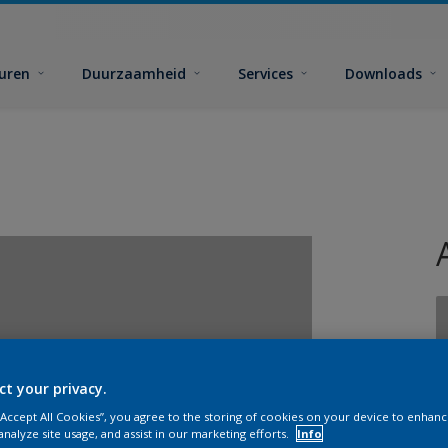
euren
Duurzaamheid
Services
Downloads
ct your privacy.
G
 “Accept All Cookies”, you agree to the storing of cookies on your device to enhanc
analyze site usage, and assist in our marketing efforts.
Info