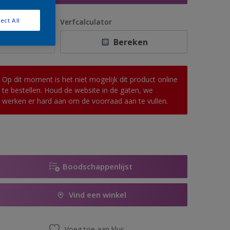
ect All
antal
Verfcalculator
Bereken
Op dit moment is het niet mogelijk dit product online
te bestellen. Houd de website in de gaten, we
werken er hard aan om de voorraad aan te vullen.
Boodschappenlijst
Vind een winkel
Voeg toe aan klus