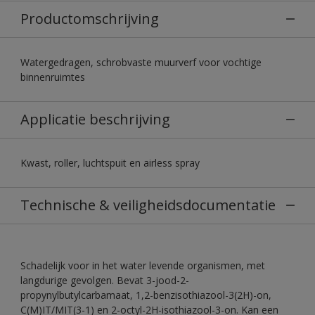
Productomschrijving
Watergedragen, schrobvaste muurverf voor vochtige
binnenruimtes
Applicatie beschrijving
Kwast, roller, luchtspuit en airless spray
Technische & veiligheidsdocumentatie
Schadelijk voor in het water levende organismen, met
langdurige gevolgen. Bevat 3-jood-2-
propynylbutylcarbamaat, 1,2-benzisothiazool-3(2H)-on,
C(M)IT/MIT(3-1) en 2-octyl-2H-isothiazool-3-on. Kan een