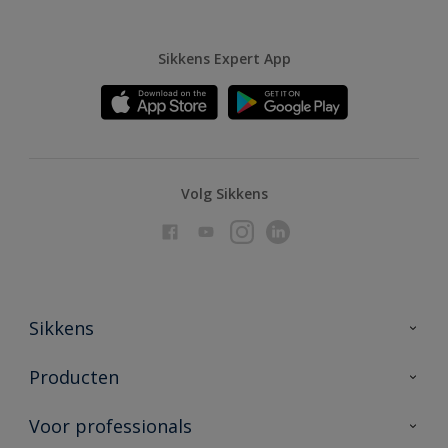
Sikkens Expert App
Volg Sikkens
Sikkens
Over Sikkens
Producten
AkzoNobel
Producten voor binnen
Voor professionals
Duurzaamheid
Producten voor buiten