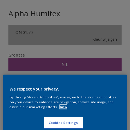
Alpha Humitex
ON.01.70
Kleur wijzigen
Grootte
5 L
Aantal
Verfcalculator
We respect your privacy.
Bereken
By clicking “Accept All Cookies”, you agree to the storing of cookies
on your device to enhance site navigation, analyze site usage, and
assist in our marketing efforts.
Info
Op dit moment is het niet mogelijk dit product online
te bestellen. Houd de website in de gaten, we werken
Cookies Settings
er hard aan om de voorraad aan te vullen.