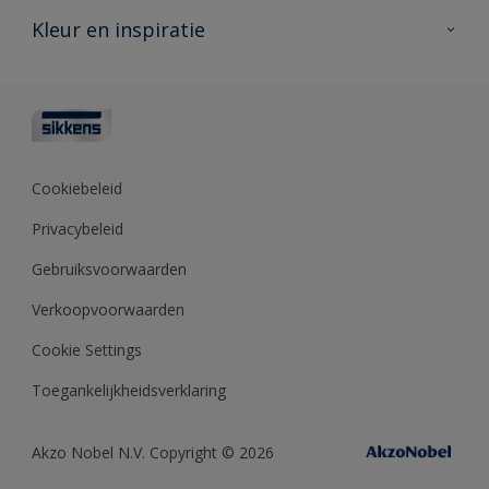
Veelgestelde vragen
Advies & service
Kleur en inspiratie
Vind je verkooppunt
Contact
Sikkens academy
Informatiebladen
Kleuren
Opdrachtgevers
Downloads
Kleurtesters
Polyfilla Pro
Kleurcollecties
Meesterhand
Kleur van het jaar
Cookiebeleid
Sikkens Center
Kleurhulpmiddelen
Privacybeleid
Kennisbank
Gebruiksvoorwaarden
Verkoopvoorwaarden
Cookie Settings
Toegankelijkheidsverklaring
Akzo Nobel N.V. Copyright © 2026