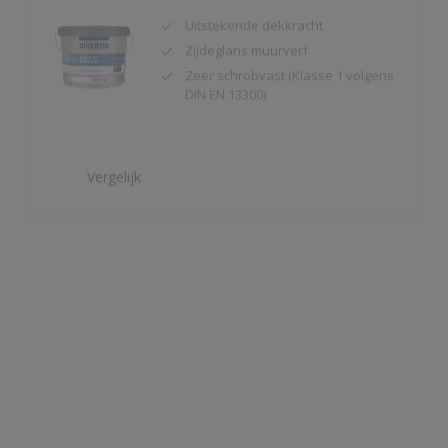
Zeer schrobvast (Klasse 1 volgens
DIN EN 13300)
Vergelijk
Alphatex IQ Mat
Zeer hoge duurzaamheid mét
kleurbehoud
Uitstekende bescherming tegen
vuilaanhang en groene aanslag
Snel regenvast (45 minuten)
Vergelijk