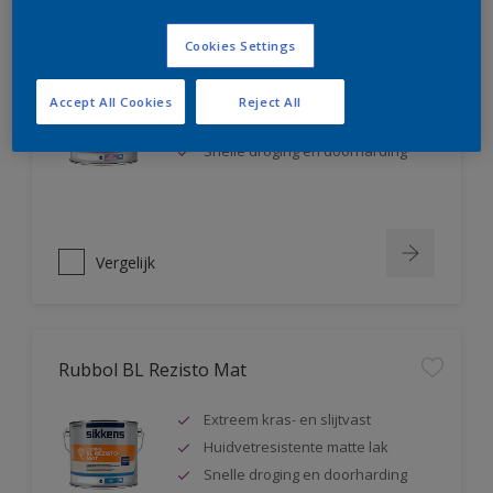
Rubbol BL Rezisto Satin
Cookies Settings
Extreem kras- en slijtvast
Accept All Cookies
Reject All
Huidvetresistente zijdeglanslak
Snelle droging en doorharding
Vergelijk
Rubbol BL Rezisto Mat
Extreem kras- en slijtvast
Huidvetresistente matte lak
Snelle droging en doorharding