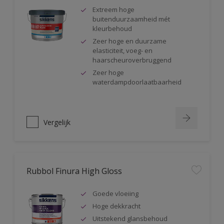
Extreem hoge
buitenduurzaamheid mét
kleurbehoud
Zeer hoge en duurzame
elasticiteit, voeg- en
haarscheuroverbruggend
Zeer hoge
waterdampdoorlaatbaarheid
Vergelijk
Rubbol Finura High Gloss
Goede vloeiing
Hoge dekkracht
Uitstekend glansbehoud