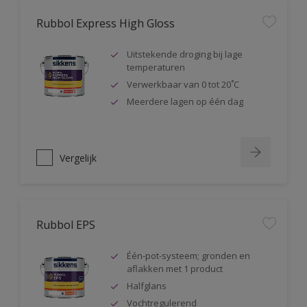
Rubbol Express High Gloss
Uitstekende droging bij lage
temperaturen
Verwerkbaar van 0 tot 20˚C
Meerdere lagen op één dag
Vergelijk
Rubbol EPS
Één-pot-systeem; gronden en
aflakken met 1 product
Halfglans
Vochtregulerend