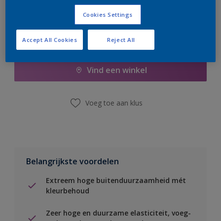
Cookies Settings
Accept All Cookies
Reject All
Boodschappenlijst
Vind een winkel
Voeg toe aan klus
Belangrijkste voordelen
Extreem hoge buitenduurzaamheid mét
kleurbehoud
Zeer hoge en duurzame elasticiteit, voeg-