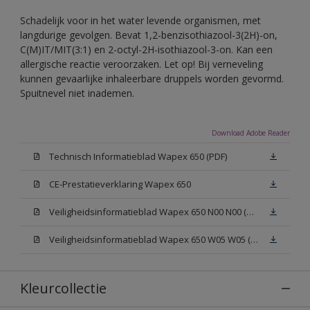
Schadelijk voor in het water levende organismen, met
langdurige gevolgen. Bevat 1,2-benzisothiazool-3(2H)-on,
C(M)IT/MIT(3:1) en 2-octyl-2H-isothiazool-3-on. Kan een
allergische reactie veroorzaken. Let op! Bij verneveling
kunnen gevaarlijke inhaleerbare druppels worden gevormd.
Spuitnevel niet inademen.
Download Adobe Reader
Technisch Informatieblad Wapex 650 (PDF)
CE-Prestatieverklaring Wapex 650
Veiligheidsinformatieblad Wapex 650 N00 N00 (MSDS)
Veiligheidsinformatieblad Wapex 650 W05 W05 (MSDS)
Kleurcollectie