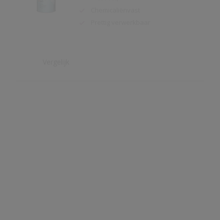
Vergelijk
Redox BL Metal Protect Satin
Eén-pot-systeem: hechtprimer,
tussen- en afwerklaag
Toepasbaar op verschillende
ondergronden
Corrosiewerend
Vergelijk