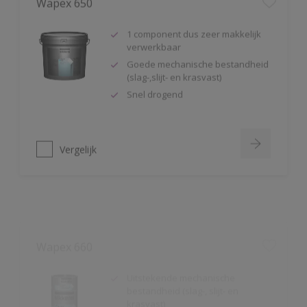
1 component dus zeer makkelijk
verwerkbaar
Goede mechanische bestandheid
(slag-,slijt- en krasvast)
Snel drogend
Vergelijk
Wapex 660
Uitstekende mechanische
bestandheid (slag-, slijt- en
krasvast)
Chemicaliënvast
Prettig verwerkbaar