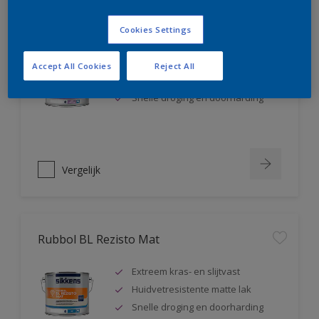
Rubbol BL Rezisto Satin
Cookies Settings
Extreem kras- en slijtvast
Accept All Cookies
Reject All
Huidvetresistente zijdeglanslak
Snelle droging en doorharding
Vergelijk
Rubbol BL Rezisto Mat
Extreem kras- en slijtvast
Huidvetresistente matte lak
Snelle droging en doorharding