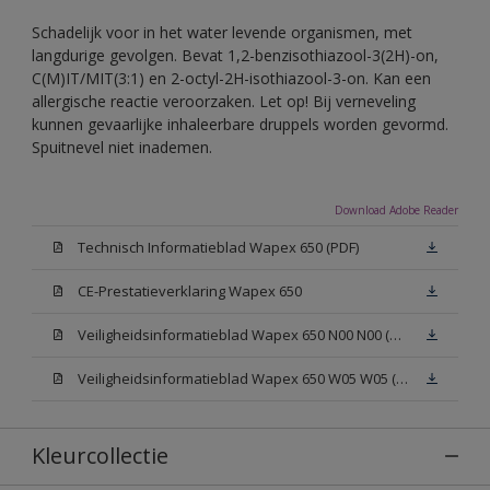
Schadelijk voor in het water levende organismen, met
langdurige gevolgen. Bevat 1,2-benzisothiazool-3(2H)-on,
C(M)IT/MIT(3:1) en 2-octyl-2H-isothiazool-3-on. Kan een
allergische reactie veroorzaken. Let op! Bij verneveling
kunnen gevaarlijke inhaleerbare druppels worden gevormd.
Spuitnevel niet inademen.
Download Adobe Reader
Technisch Informatieblad Wapex 650 (PDF)
CE-Prestatieverklaring Wapex 650
Veiligheidsinformatieblad Wapex 650 N00 N00 (MSDS)
Veiligheidsinformatieblad Wapex 650 W05 W05 (MSDS)
Kleurcollectie