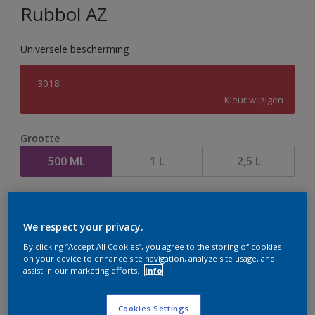
Rubbol AZ
Universele bescherming
3018
Kleur wijzigen
Grootte
500 ML
1 L
2,5 L
Aantal
Verfcalculator
We respect your privacy.
Bereken
By clicking “Accept All Cookies”, you agree to the storing of cookies
on your device to enhance site navigation, analyze site usage, and
assist in our marketing efforts.
Info
Op dit moment is het niet mogelijk dit product online
te bestellen. Houd de website in de gaten, we werken
Cookies Settings
er hard aan om de voorraad aan te vullen.