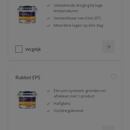
Uitstekende droging bij lage
temperaturen
Verwerkbaar van 0 tot 20˚C
Meerdere lagen op één dag
Vergelijk
Rubbol EPS
Één-pot-systeem; gronden en
aflakken met 1 product
Halfglans
Vochtregulerend