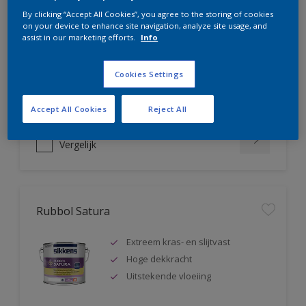
Rubbol AZ
By clicking “Accept All Cookies”, you agree to the storing of cookies
on your device to enhance site navigation, analyze site usage, and
assist in our marketing efforts.
Info
Uitstekende hoogglanslak
Tot 5 jaar bescherming
Zeer goede vloeiing
Cookies Settings
Accept All Cookies
Reject All
Vergelijk
Rubbol Satura
Extreem kras- en slijtvast
Hoge dekkracht
Uitstekende vloeiing