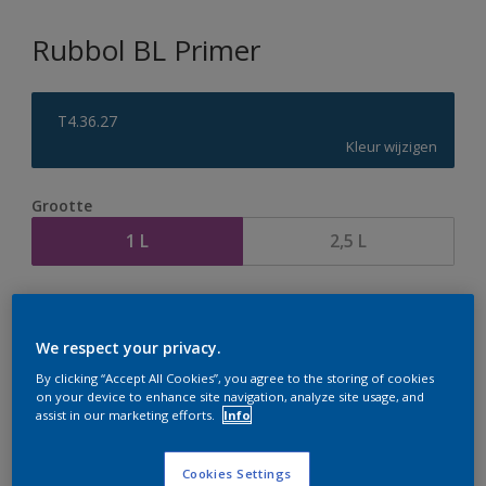
Rubbol BL Primer
T4.36.27
Kleur wijzigen
Grootte
1 L
2,5 L
Aantal
Verfcalculator
Bereken
We respect your privacy.
By clicking “Accept All Cookies”, you agree to the storing of cookies
on your device to enhance site navigation, analyze site usage, and
assist in our marketing efforts.
Info
Op dit moment is het niet mogelijk dit product online
te bestellen. Houd de website in de gaten, we werken
er hard aan om de voorraad aan te vullen.
Cookies Settings