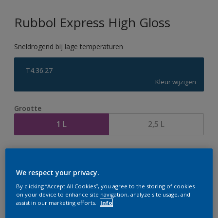
Rubbol Express High Gloss
Sneldrogend bij lage temperaturen
T4.36.27
Kleur wijzigen
Grootte
1 L
2,5 L
Aantal
Verfcalculator
Bereken
We respect your privacy.
By clicking “Accept All Cookies”, you agree to the storing of cookies
on your device to enhance site navigation, analyze site usage, and
assist in our marketing efforts.
Info
Op dit moment is het niet mogelijk dit product online
te bestellen. Houd de website in de gaten, we werken