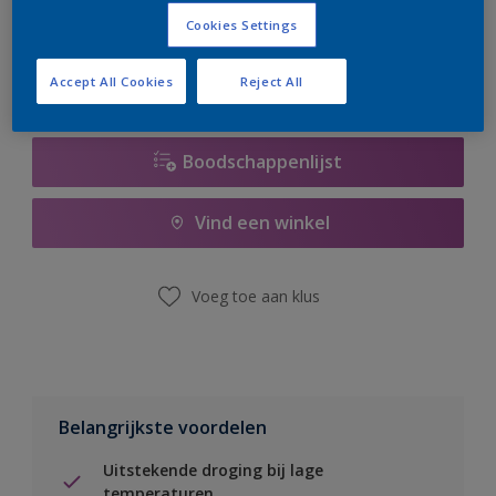
er hard aan om de voorraad aan te vullen.
Cookies Settings
Accept All Cookies
Reject All
Boodschappenlijst
Vind een winkel
Voeg toe aan klus
Belangrijkste voordelen
Uitstekende droging bij lage
temperaturen