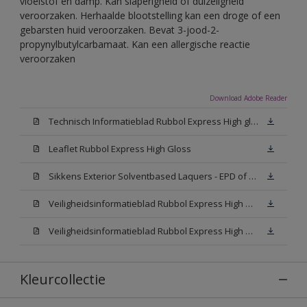
vloeistof en damp. Kan slaperigheid of duizeligheid
veroorzaken. Herhaalde blootstelling kan een droge of een
gebarsten huid veroorzaken. Bevat 3-jood-2-
propynylbutylcarbamaat. Kan een allergische reactie
veroorzaken
Download Adobe Reader
Technisch Informatieblad Rubbol Express High gloss (New Livery) (PDF)
Leaflet Rubbol Express High Gloss
Sikkens Exterior Solventbased Laquers - EPD of Milieuproductverklaring
Veiligheidsinformatieblad Rubbol Express High Gloss W05 (MSDS)
Veiligheidsinformatieblad Rubbol Express High Gloss N00 (MSDS)
Kleurcollectie